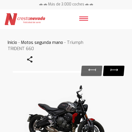
🚗 🚗 Más de 3.000 coches 🚗 🚗
📍 Centros en toda España ⭐
Inicio
-
Motos segunda mano
- Triumph
TRIDENT 660
Share