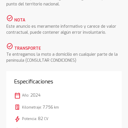
punto del territorio nacional.
check_circle
NOTA
Este anuncio es meramente informativo y carece de valor
contractual, puede contener algún error involuntario.
check_circle
TRANSPORTE
Te entregamos la moto a domicilio en cualquier parte de la
península (CONSULTAR CONDICIONES)
Especificaciones
calendar_today
2024
Año:
7.756
Kilometraje:
km
bolt
82
Potencia:
CV