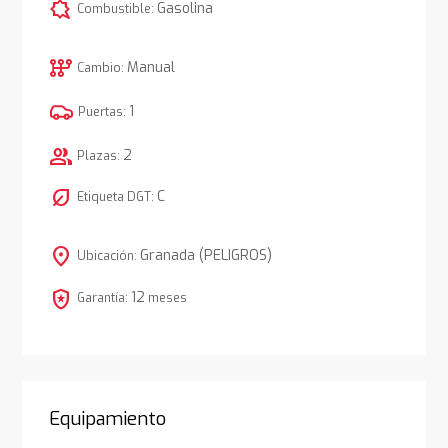
comic_bubble
Gasolina
Combustible:
auto_transmission
Manual
Cambio:
1
Puertas:
group
2
Plazas:
nest_eco_leaf
C
Etiqueta DGT:
location_on
Granada (PELIGROS)
Ubicación:
local_police
12
Garantía:
meses
Equipamiento