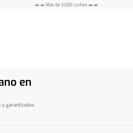
🚗 🚗 Más de 3.000 coches 🚗 🚗
📍 Centros en toda España ⭐
ano en
s y garantizados.