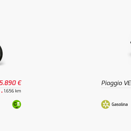
5.890 €
Piaggio V
1.656 km
Gasolina