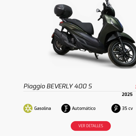
Piaggio BEVERLY 400 S
2025
Gasolina
Automático
35 cv
VER DETALLES