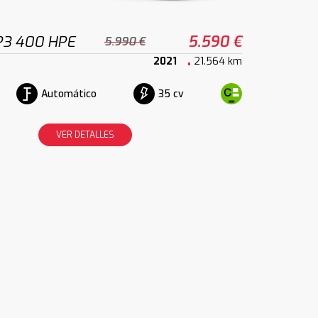
P3 400 HPE
5.590 €
5.990 €
2021
21.564 km
Automático
35 cv
VER DETALLES