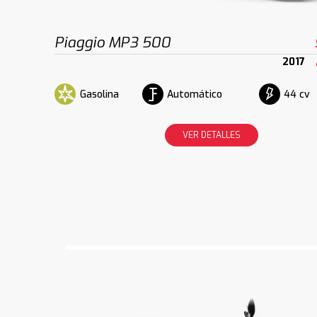
Piaggio MP3 500
2017
Gasolina
Automático
44 cv
VER DETALLES