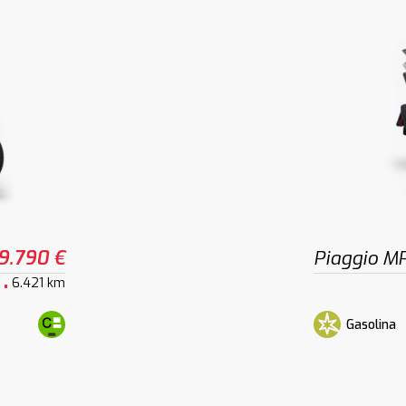
9.790 €
Piaggio M
6.421 km
Gasolina