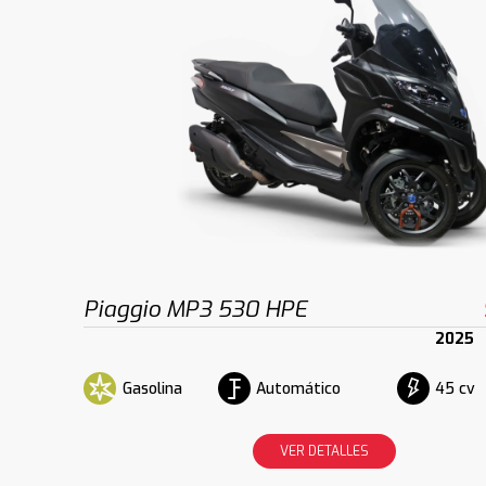
Piaggio MP3 530 HPE
2025
Gasolina
Automático
45 cv
VER DETALLES