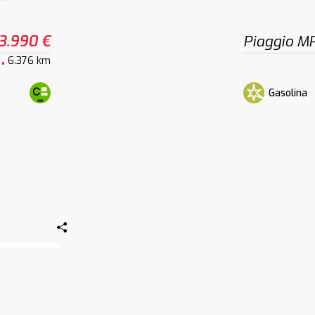
3.990 €
Piaggio M
6.376 km
Gasolina