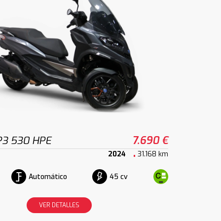
P3 530 HPE
7.690 €
2024
31.168 km
Automático
45 cv
VER DETALLES