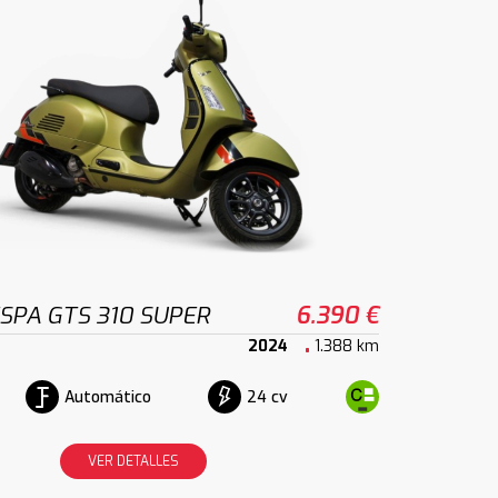
ESPA GTS 310 SUPER
6.390 €
2024
1.388 km
Automático
24 cv
VER DETALLES