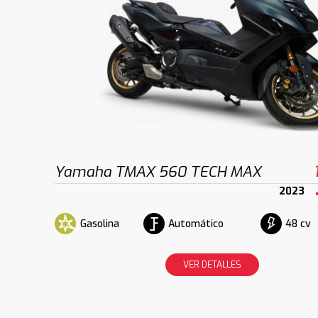
Yamaha TMAX 560 TECH MAX
2023
Gasolina
Automático
48 cv
VER DETALLES