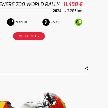
ENERE 700 WORLD RALLY
11.490 €
2024
3.285 km
75 cv
Manual
VER DETALLES