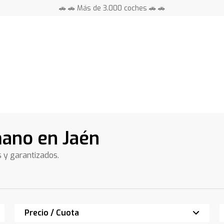
🚗 🚗 Más de 3.000 coches 🚗 🚗
📍 Centros en toda España ⭐
ano en Jaén
s y garantizados.
Precio / Cuota