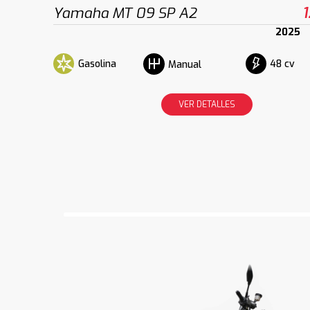
Yamaha MT 09 SP A2
1
2025
Gasolina
48 cv
Manual
VER DETALLES