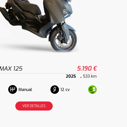
MAX 125
5.190 €
2025
533 km
12 cv
Manual
VER DETALLES