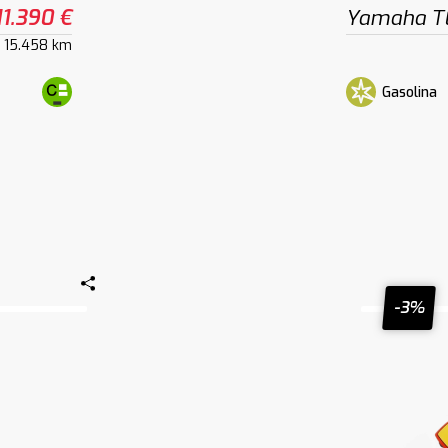
11.390 €
Yamaha T
15.458 km
Gasolina
-3%