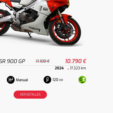
SR 900 GP
10.790 €
11.100 €
2024
17.323 km
120 cv
Manual
VER DETALLES