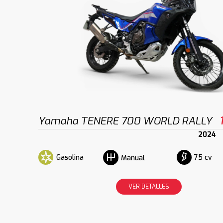
Yamaha TENERE 700 WORLD RALLY
2024
Gasolina
75 cv
Manual
VER DETALLES