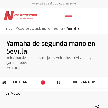
📍 Centros en toda España ⭐
🚗 🚗 Más de 3.000 coches 🚗 🚗
📍 Centros en toda España ⭐
Yamaha
Inicio
Motos de segunda mano
Sevilla
Yamaha de segunda mano en
Sevilla
Selección de nuestros mejores vehículos, revisados y
garantizados.
29 resultados
FILTRAR
ORDENAR POR
1
29
Motos