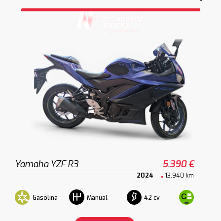
Yamaha YZF R3
5.390 €
2024
13.940 km
Gasolina
42 cv
Manual