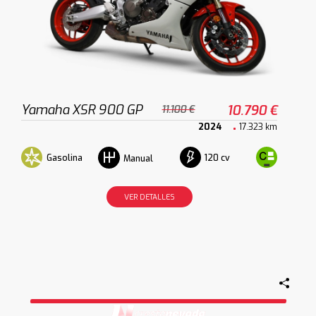
Yamaha XSR 900 GP
10.790 €
11.100 €
2024
17.323 km
Gasolina
120 cv
Manual
VER DETALLES