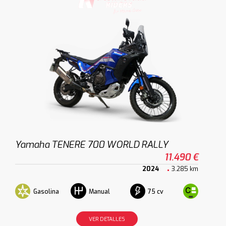
Yamaha TENERE 700 WORLD RALLY
11.490 €
2024
3.285 km
Gasolina
75 cv
Manual
VER DETALLES