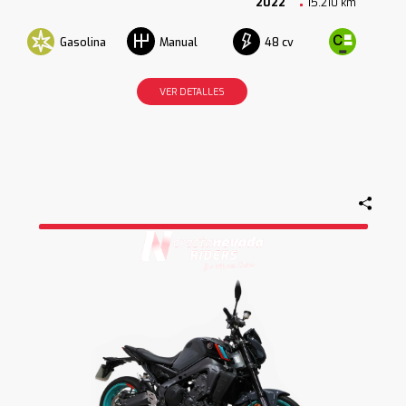
2022
15.210 km
Gasolina
48 cv
Manual
VER DETALLES