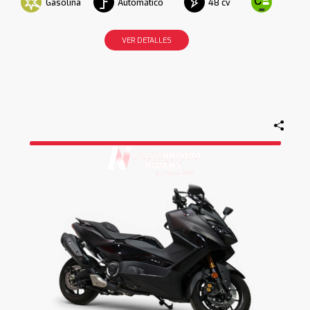
Gasolina
Automático
48 cv
VER DETALLES