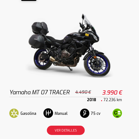
Yamaha MT 07 TRACER
3.990 €
4.490 €
2018
72.236 km
Gasolina
75 cv
Manual
VER DETALLES