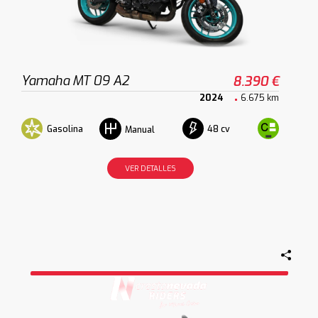
Yamaha MT 09 A2
8.390 €
2024
6.675 km
Gasolina
48 cv
Manual
VER DETALLES