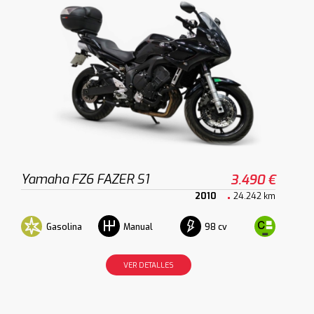
Yamaha FZ6 FAZER S1
3.490 €
2010
24.242 km
Gasolina
98 cv
Manual
VER DETALLES