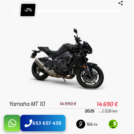
-2%
Yamaha MT 10
14.690 €
14.990 €
2025
2.028 km
653 657 430
Gasolina
166 cv
Manual