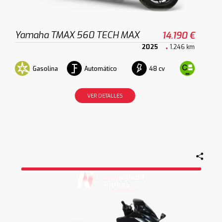
Yamaha TMAX 560 TECH MAX
14.190 €
2025
1.246 km
Gasolina
Automático
48 cv
VER DETALLES