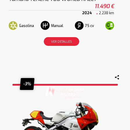
11.490 €
2024
2.238 km
Gasolina
75 cv
Manual
VER DETALLES
-3%