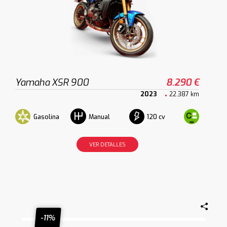
Yamaha XSR 900
8.290 €
2023
22.387 km
Gasolina
120 cv
Manual
VER DETALLES
-11%