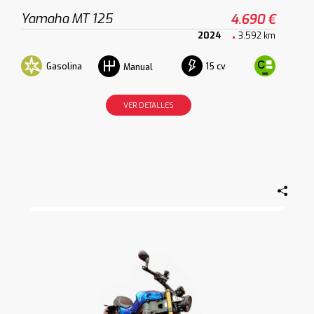
Yamaha MT 125
4.690 €
2024
3.592 km
Gasolina
15 cv
Manual
VER DETALLES