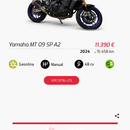
Yamaha MT 09 SP A2
11.390 €
2024
15.458 km
Gasolina
48 cv
Manual
VER DETALLES