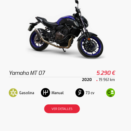
Yamaha MT 07
5.290 €
2020
19.961 km
Gasolina
73 cv
Manual
VER DETALLES