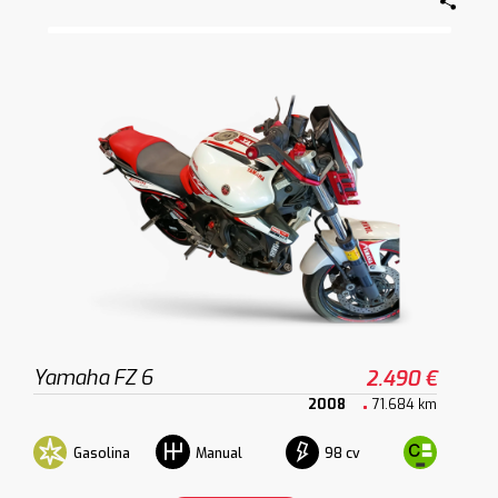
Yamaha FZ 6
2.490 €
2008
71.684 km
Gasolina
98 cv
Manual