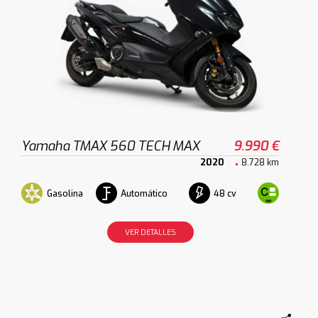
Yamaha TMAX 560 TECH MAX
9.990 €
2020
8.728 km
Gasolina
Automático
48 cv
VER DETALLES