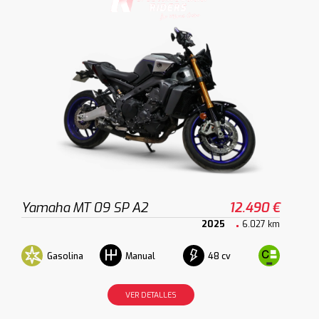
Yamaha MT 09 SP A2
12.490 €
2025
6.027 km
Gasolina
48 cv
Manual
VER DETALLES