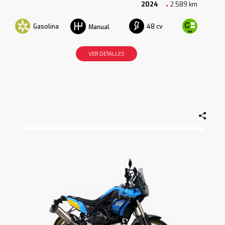
2024
2.589 km
Gasolina
48 cv
Manual
VER DETALLES