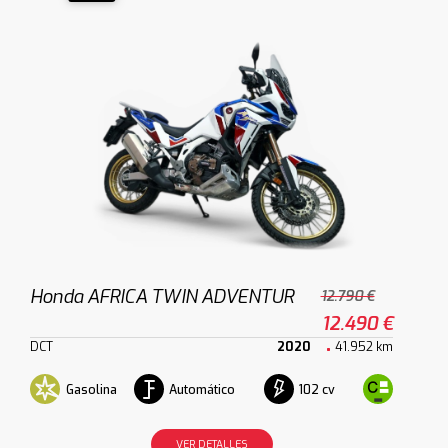
Honda AFRICA TWIN ADVENTUR
12.790 €
12.490 €
DCT
2020
41.952 km
Gasolina
Automático
102 cv
VER DETALLES