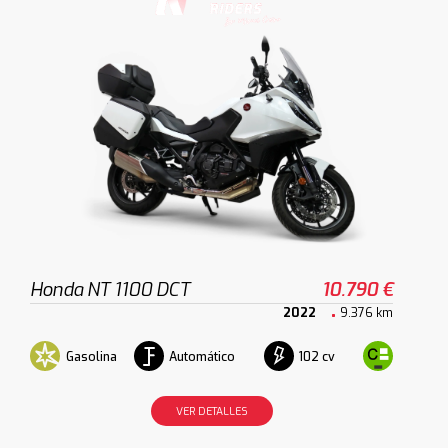
Honda NT 1100 DCT
10.790 €
2022
9.376 km
Gasolina
Automático
102 cv
VER DETALLES