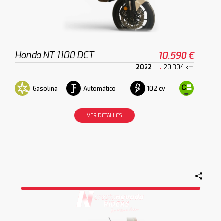
Honda NT 1100 DCT
10.590 €
2022
20.304 km
Gasolina
Automático
102 cv
VER DETALLES