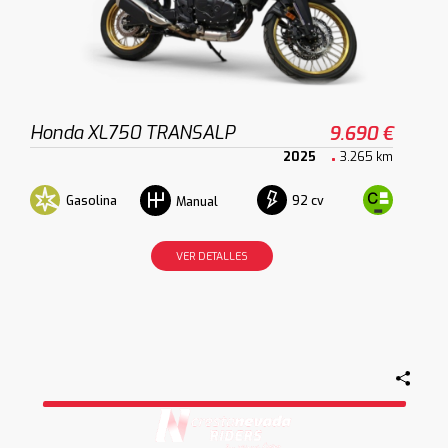
Honda XL750 TRANSALP
9.690 €
2025
3.265 km
Gasolina
92 cv
Manual
VER DETALLES