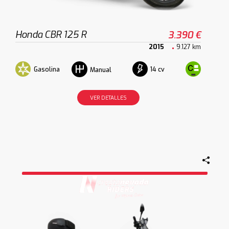
Honda CBR 125 R
3.390 €
2015
9.127 km
Gasolina
14 cv
Manual
VER DETALLES