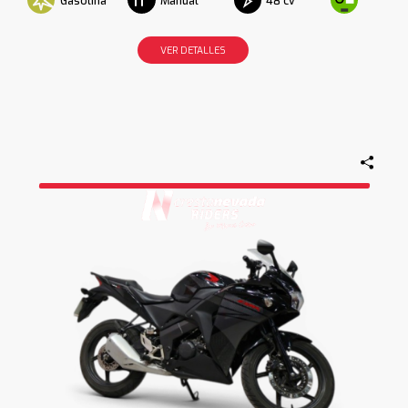
Gasolina
48 cv
Manual
VER DETALLES