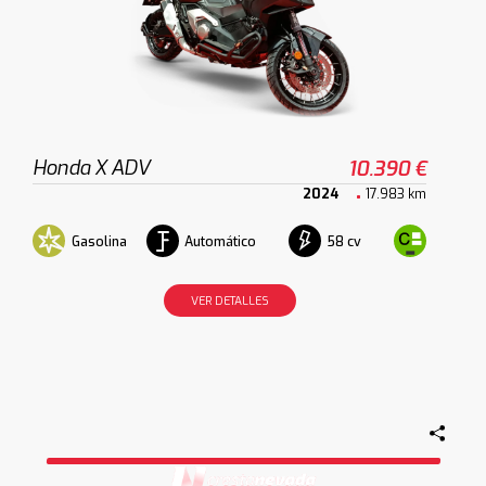
Honda X ADV
10.390 €
2024
17.983 km
Gasolina
Automático
58 cv
VER DETALLES