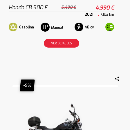
Honda CB 500 F
4.990 €
5.490 €
2021
7.103 km
Gasolina
48 cv
Manual
VER DETALLES
-9%