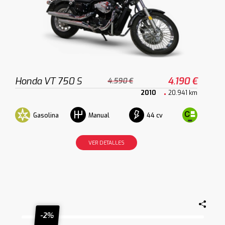
Honda VT 750 S
4.190 €
4.590 €
2010
20.941 km
Gasolina
44 cv
Manual
VER DETALLES
-2%