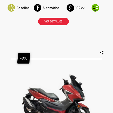
Gasolina
Automático
102 cv
VER DETALLES
-9%