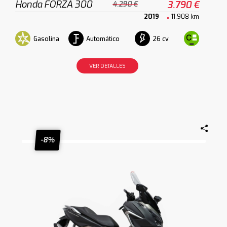
Honda FORZA 300
3.790 €
4.290 €
2019
11.908 km
Gasolina
Automático
26 cv
VER DETALLES
-8%