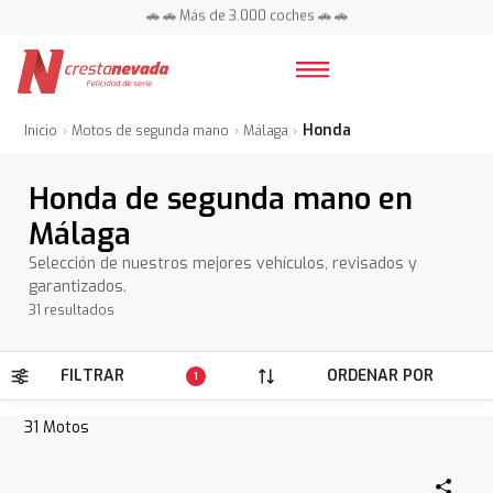
📍 Centros en toda España ⭐
🚗 🚗 Más de 3.000 coches 🚗 🚗
📍 Centros en toda España ⭐
Honda
Inicio
Motos de segunda mano
Málaga
Honda de segunda mano en
Málaga
Selección de nuestros mejores vehículos, revisados y
garantizados.
31 resultados
FILTRAR
ORDENAR POR
1
31
Motos