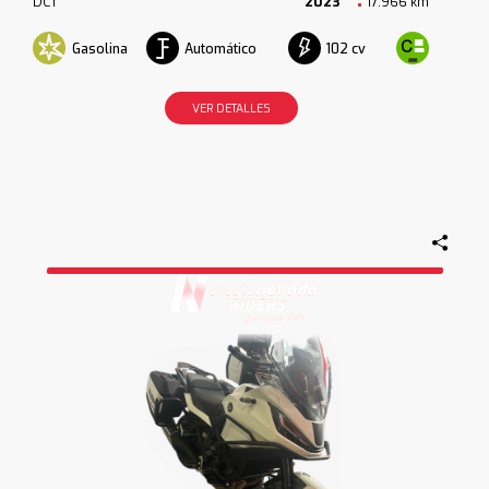
DCT
2023
17.966 km
Gasolina
Automático
102 cv
VER DETALLES