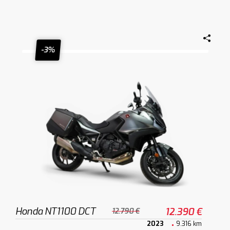
-3%
Honda NT1100 DCT
12.390 €
12.790 €
2023
9.316 km