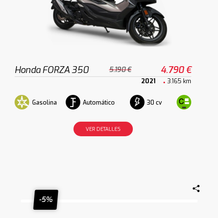
Honda FORZA 350
4.790 €
5.190 €
2021
3.165 km
Gasolina
Automático
30 cv
VER DETALLES
-5%