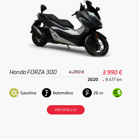
Honda FORZA 300
3.990 €
4.290 €
2020
8.477 km
Gasolina
Automático
26 cv
VER DETALLES