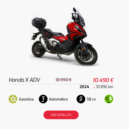
Honda X ADV
10.490 €
10.990 €
2024
10.896 km
Gasolina
Automático
58 cv
VER DETALLES