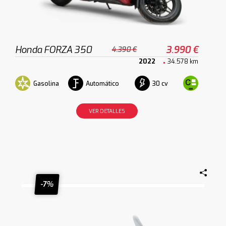
Honda FORZA 350
3.990 €
4.390 €
2022
34.578 km
Gasolina
Automático
30 cv
VER DETALLES
-7%