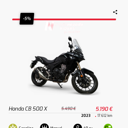
-5%
Honda CB 500 X
5.190 €
5.490 €
2023
17.612 km