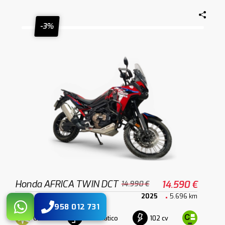
-3%
Honda AFRICA TWIN DCT
14.590 €
14.990 €
2025
5.696 km
958 012 731
Gasolina
Automático
102 cv