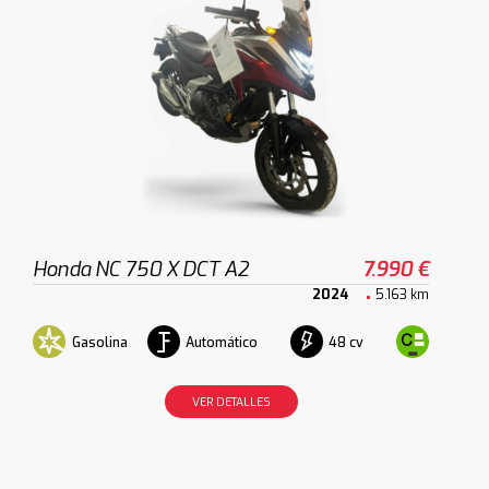
Honda NC 750 X DCT A2
7.990 €
2024
5.163 km
Gasolina
Automático
48 cv
VER DETALLES