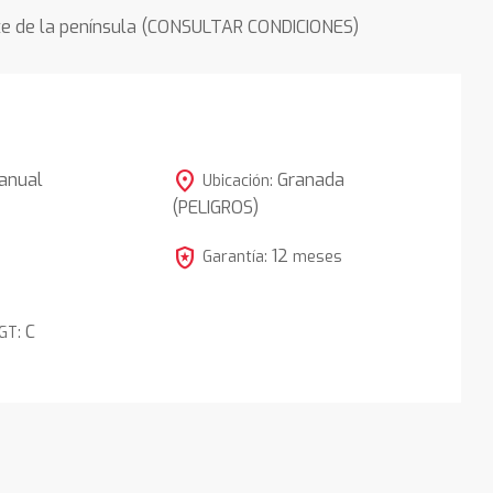
rte de la península (CONSULTAR CONDICIONES)
location_on
anual
Granada
Ubicación:
(PELIGROS)
local_police
12
Garantía:
meses
C
DGT: