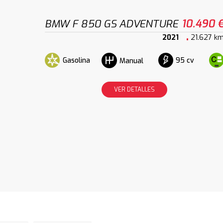
BMW F 850 GS ADVENTURE
10.490 
2021
21.627 k
Gasolina
95 cv
Manual
VER DETALLES