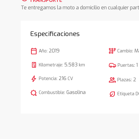
TRANSPORTE
Te entregamos la moto a domicilio en cualquier pa
Especificaciones
calendar_today
auto_transmission
2019
M
Año:
Cambio:
5.583
1
Kilometraje:
km
Puertas:
bolt
216
Potencia:
CV
group
2
Plazas:
comic_bubble
Gasolina
Combustible:
nest_eco_leaf
Etiqueta 