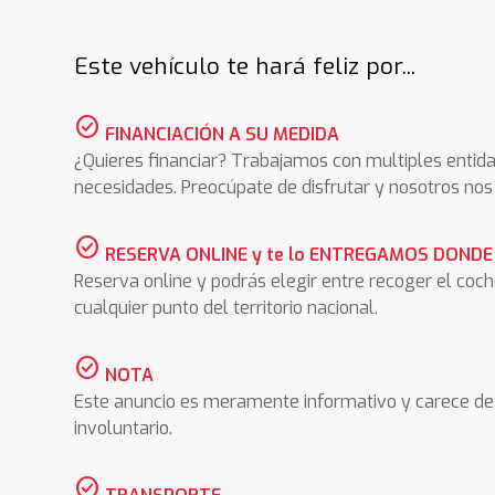
Este vehículo te hará feliz por...
check_circle
FINANCIACIÓN A SU MEDIDA
¿Quieres financiar? Trabajamos con multiples entida
necesidades. Preocúpate de disfrutar y nosotros n
check_circle
RESERVA ONLINE y te lo ENTREGAMOS DONDE
Reserva online y podrás elegir entre recoger el coc
cualquier punto del territorio nacional.
check_circle
NOTA
Este anuncio es meramente informativo y carece de 
involuntario.
check_circle