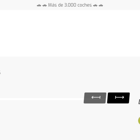
🚗 🚗 Más de 3.000 coches 🚗 🚗
📍 Centros en toda España ⭐
S