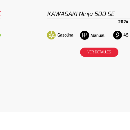
€
KAWASAKI Ninja 500 SE
m
2024
Gasolina
45 
Manual
VER DETALLES