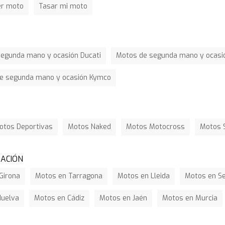
er moto
Tasar mi moto
egunda mano y ocasión Ducati
Motos de segunda mano y ocasió
e segunda mano y ocasión Kymco
otos Deportivas
Motos Naked
Motos Motocross
Motos 
ZACIÓN
Girona
Motos en Tarragona
Motos en Lleida
Motos en Se
Huelva
Motos en Cádiz
Motos en Jaén
Motos en Murcia