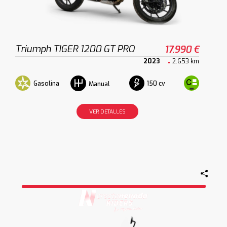
Triumph TIGER 1200 GT PRO
17.990 €
2023
2.653 km
Gasolina
150 cv
Manual
VER DETALLES