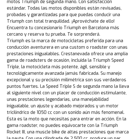
motos Triumph de segunda mano. Con satisfacción
estándar. Todas las motos disponibles están revisadas,
probadas y garantizadas para que puedas conducir una
Triumph con total tranquilidad. ¡Aprovéchate de ello!
Encuentra tu concesionario Triumph en Barcelona más
cercano y reserva tu prueba. Te sorprenderá.
Triumph es la marca de motocicletas preferida para una
conducción aventurera en una custom o roadster con unas
prestaciones inigualables. Crestanevada ofrece una amplia
gama de roadsters de ocasión, incluida la Triumph Speed
Triple, la motocicleta más potente, ágil, sensible y
tecnológicamente avanzada jamás fabricada. Su manejo
excepcional y su precisión milimétrica son sus verdaderos
puntos fuertes. La Speed Triple S de segunda mano la lleva
al siguiente nivel con un placer de conducción estimulante,
unas prestaciones legendarias, una manejabilidad
inigualable, un ajuste y acabado mejorados y un motor
tricilíndrico de 1050 cc con un sonido aún más fenomenal.
Esta es la moto que necesitas para entrar en acción. En la
gama roadster, no puedes equivocarte con la Triumph
Rocket III, una muscle bike de altas prestaciones que marca
la pauta. Con una cilindrada de 2.500 cc, produce un par