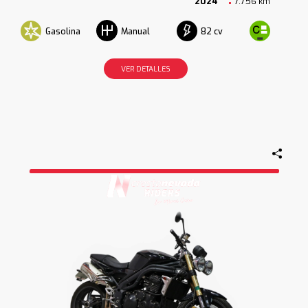
2024
7.756 km
Gasolina
82 cv
Manual
VER DETALLES