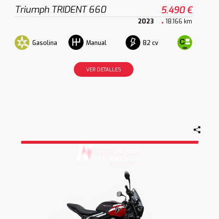
Triumph TRIDENT 660
5.490 €
2023
18.166 km
Gasolina
82 cv
Manual
VER DETALLES