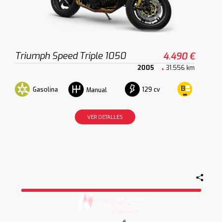
Triumph Speed Triple 1050
4.490 €
2005
31.556 km
Gasolina
129 cv
Manual
VER DETALLES