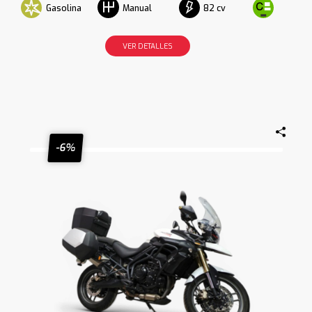
Gasolina
82 cv
Manual
VER DETALLES
-6%