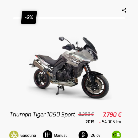
-6%
Triumph Tiger 1050 Sport
7.790 €
8.290 €
2019
54.305 km
Gasolina
126 cv
Manual