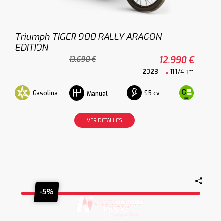
Triumph TIGER 900 RALLY ARAGON
EDITION
12.990 €
13.690 €
2023
11.174 km
Gasolina
95 cv
Manual
VER DETALLES
-5%