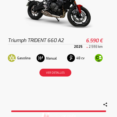
Triumph TRIDENT 660 A2
6.590 €
2025
2.593 km
Gasolina
48 cv
Manual
VER DETALLES