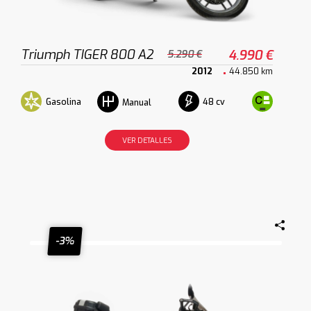
Triumph TIGER 800 A2
4.990 €
5.290 €
2012
44.850 km
Gasolina
48 cv
Manual
VER DETALLES
-3%