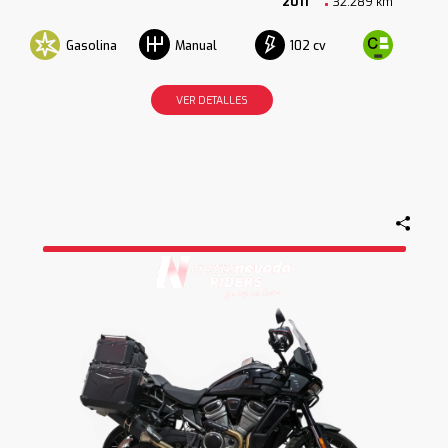
2011
32.289 km
Gasolina
102 cv
Manual
VER DETALLES