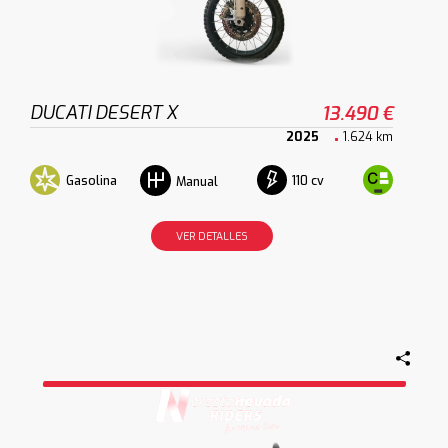
DUCATI DESERT X
13.490 €
2025
1.624 km
Gasolina
110 cv
Manual
VER DETALLES