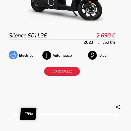
Silence S01 L3E
2.690 €
2023
1.853 km
Automático
10 cv
Electrico
VER DETALLES
-15%