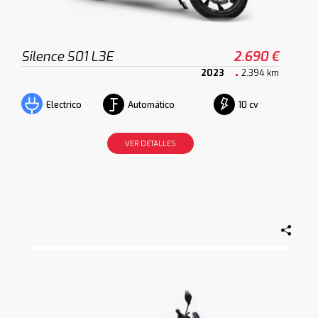
Silence S01 L3E
2.690 €
2023
2.394 km
Automático
10 cv
Electrico
VER DETALLES