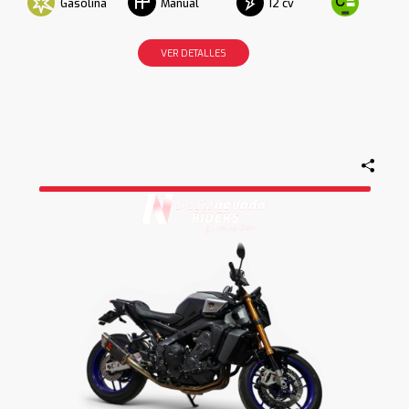
Gasolina
12 cv
Manual
VER DETALLES