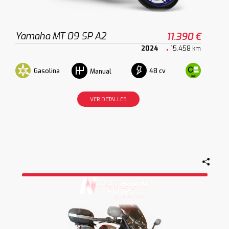
Yamaha MT 09 SP A2
11.390 €
2024
15.458 km
Gasolina
48 cv
Manual
VER DETALLES