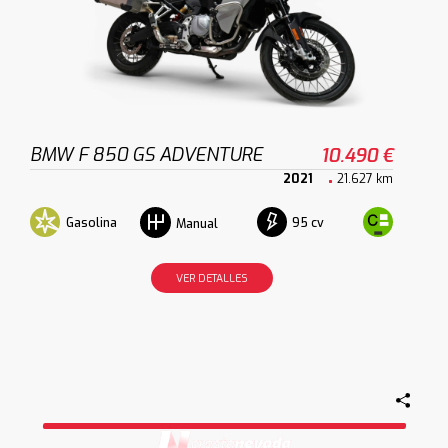
BMW F 850 GS ADVENTURE
10.490 €
2021
21.627 km
Gasolina
95 cv
Manual
VER DETALLES