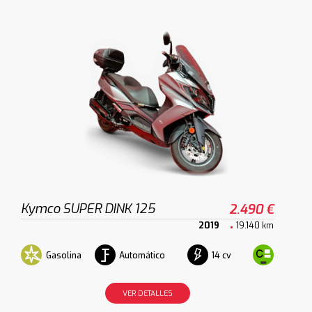
Kymco SUPER DINK 125
2.490 €
2019
19.140 km
Gasolina
Automático
14 cv
VER DETALLES