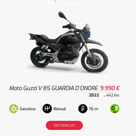
Moto Guzzi V 85 GUARDIA D´ONORE
9.990 €
2022
442 km
Gasolina
76 cv
Manual
VER DETALLES