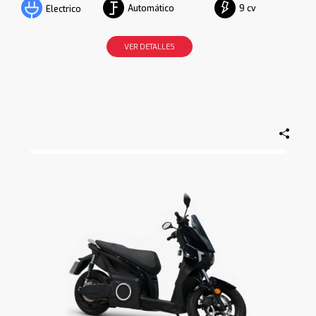
Automático
9 cv
Electrico
VER DETALLES