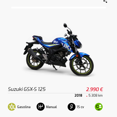
Suzuki GSX-S 125
2.990 €
2018
5.308 km
Gasolina
15 cv
Manual