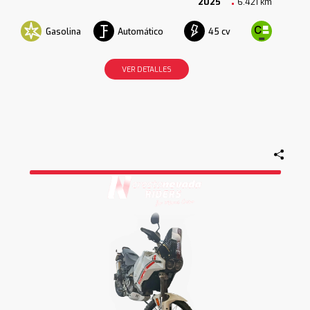
2025
6.421 km
Gasolina
Automático
45 cv
VER DETALLES