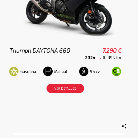
Triumph DAYTONA 660
7.290 €
2024
10.896 km
Gasolina
95 cv
Manual
VER DETALLES