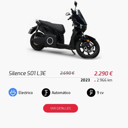
Silence S01 L3E
2.290 €
2.690 €
2023
2.966 km
Automático
9 cv
Electrico
VER DETALLES