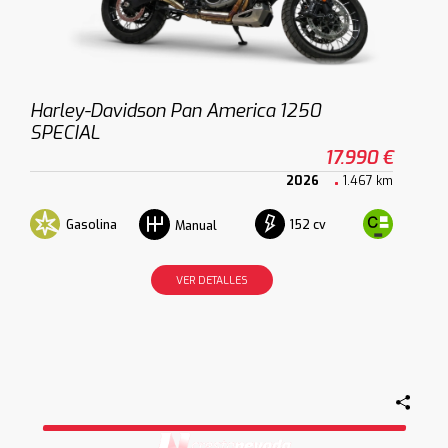
Harley-Davidson Pan America 1250
SPECIAL
17.990 €
2026
1.467 km
Gasolina
152 cv
Manual
VER DETALLES