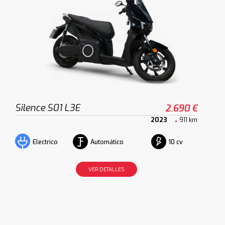
Silence S01 L3E
2.690 €
2023
911 km
Automático
10 cv
Electrico
VER DETALLES