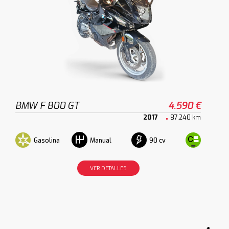
BMW F 800 GT
4.590 €
2017
87.240 km
Gasolina
90 cv
Manual
VER DETALLES