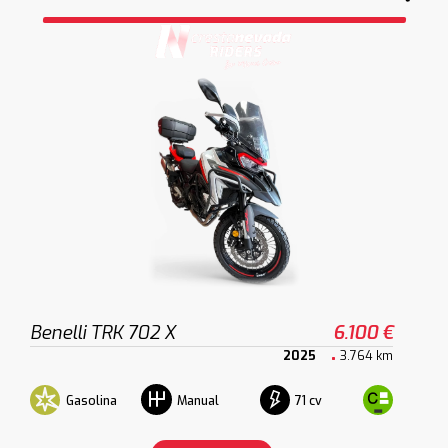
Benelli TRK 702 X
6.100 €
2025
3.764 km
Gasolina
71 cv
Manual