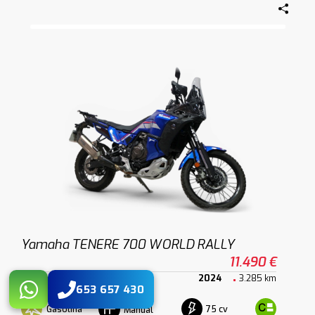
Yamaha TENERE 700 WORLD RALLY
11.490 €
2024
3.285 km
653 657 430
Gasolina
75 cv
Manual