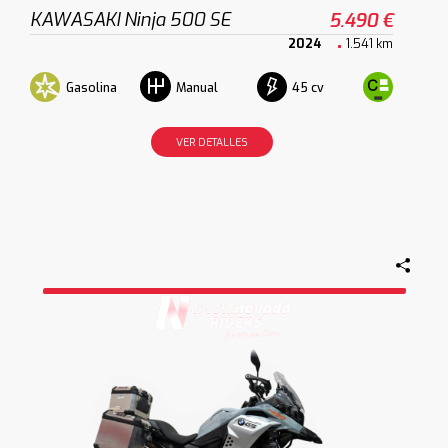
KAWASAKI Ninja 500 SE
5.490 €
2024
1.541 km
Gasolina
45 cv
Manual
VER DETALLES